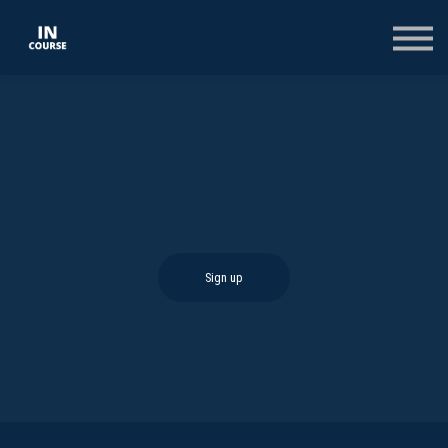
КОНСПЕКТИ
КОЛЕКЦІЇ
ТЕСТИ
ОПЛАТА
ВХІД
РЕЄСТРАЦІЯ НА САЙТІ
Sign up