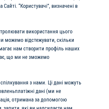
 Сайті. “Користувачі”, визначені в
онтролювати використання цього
ми можемо відстежувати, скільки
помагає нам створити профіль наших
чає, що ми не зможемо
 спілкування з нами. Ці дані можуть
овленьплатіжні дані (ми не
мація, отримана за допомогою
, запити, які ви надсилаєте нам.