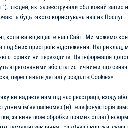
т”); людей, які зареєстрували обліковий запис на
лючають будь -якого користувача наших Послуг.
ні, коли ви відвідаєте наш Сайт. Ми можемо к
та подібних пристроїв відстеження. Наприклад, 
а які сторінки ви переходите. Ця інформація до
удуть агрегованими або статистичними, що озна
ка, перегляньте деталі у розділі « Cookies».
ку ви надаєте нам під час реєстрації, входу або
тупним:ім’яemailномер (и) телефонуісторія зам
артки, за винятком обробки прямих оплат)інфор
то, домашні завдання тощо)ваші відгуки, скарги