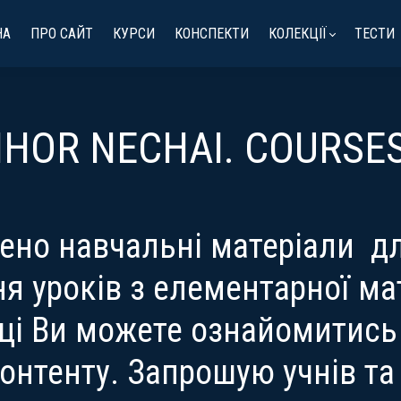
НА
ПРО САЙТ
КУРСИ
КОНСПЕКТИ
КОЛЕКЦІЇ
ТЕСТИ
IHOR NECHAI. COURSE
щено навчальні матеріали дл
я уроків з елементарної м
нці Ви можете ознайомитис
онтенту. Запрошую учнів та 