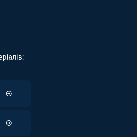
ріалів:
у
ь