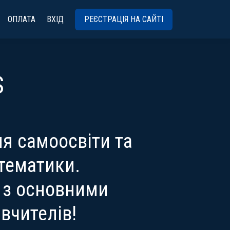
ОПЛАТА
ВХІД
РЕЄСТРАЦІЯ НА САЙТІ
S
я самоосвіти та
атематики.
ь з основними
вчителів!